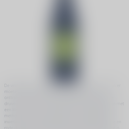
De vinificatie van rosé lijkt veel op de vinificatie van witte wijn er
moeten alleen kleurstoffen uit de blauwe schil worden
onttrokken. Rosé wordt namelijk altijd gemaakt van blauwe
druiven. Rosé is geen lichte rode wijn, en ook geen witte wijn met
een kleurtje, het is een eigen wijntype. Er zijn verschillende
methode om rosé te maken: een korte inwerking, langere
inwerking, afloopmethode (saignée) of het mengen van witte en
rode druiven. Het verdere verloop van de vinificatie van rosé is