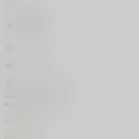
Cour du Vin
Vijfhuizenbaan 42
5133 NH Riel
Nederland
+31619398888
+31619398888
klantenservice@courduvin.nl
KVK nummer:
78503795
btw-nummer:
NL003349710B89
Categorieën
Informatie