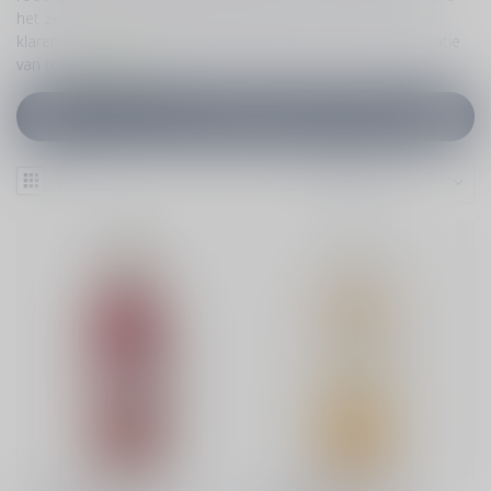
het zelfde als bij witte wijn: fermenteren, rijpen, oversteken,
klaren, filteren en bottelen. Wil je meer weten over de vinificatie
van rosé.
Klik
hier.
Filters