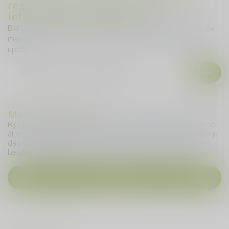
regelmatig reisverhalen, product
informatie en proeverijen
Blijf op de hoogte over onze laatste acties! Welke 28ste van de
maand sturen we je een nieuwe nieuwsbrief met de laatste
updates.
Meer informatie
Bij Cour du Vin geven we je graag zo snel mogelijk antwoord op
al jouw vragen. Heb je een vraag over jouw online bestelling? Kijk
dan op deze pagina en vind meer informatie over bestellen,
betalen, levering, ruilen, retourneren en nog veel meer.
Contact