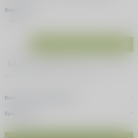
Oogstjaren:
*
Toevoegen aan winkelwagen
Bestel je vóór 16:00 uur doen wij er alles aan om dezelfde
dag je bestelling te verzenden!
Toevoegen om te vergelijken
Deel dit product
Details voor puur genieten
Specificaties