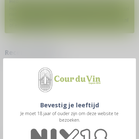
Heb je vragen over deze wijn of dit product?
Heb je hulp nodig bij het plaatsen van een bestelling? Aarzel
niet om contact op te nemen met onze
ondersteuningsafdeling via
klantenservice@courduvin.nl
of
+31 6 1938 8888
. W
Recent bekeken
Bevestig je leeftijd
Je moet 18 jaar of ouder zijn om deze website te
bezoeken.