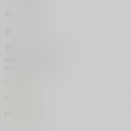
+31619398888
+31619398888
klantenservice@courduvin.nl
KVK nummer:
78503795
btw-nummer:
NL003349710B89
Categorieën
Informatie
Mijn account