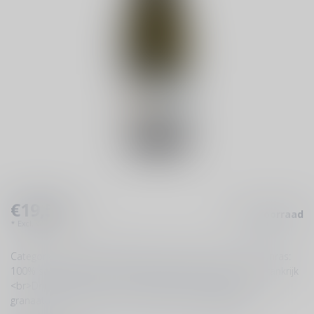
€19,50
Op voorraad
Incl. btw
* Excl.
Verzendkosten
Categorie: Droge weelderige witte wijn met pit <br>Druivenras:
100% sauvignon blanc <br>Gebied: Pouilly-Fumé, Loire, Frankrijk
<br>Drinken bij: Ceviche van zeeduivel met grapefruit en
granaatappel, salade biet met geitenkaas
Lees meer
.