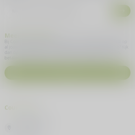
Meer informatie
Bij Cour du Vin geven we je graag zo snel mogelijk antwoord op
al jouw vragen. Heb je een vraag over jouw online bestelling? Kijk
dan op deze pagina en vind meer informatie over bestellen,
betalen, levering, ruilen, retourneren en nog veel meer.
Contact
Cour du Vin
Vijfhuizenbaan 42
5133 NH Riel
Nederland