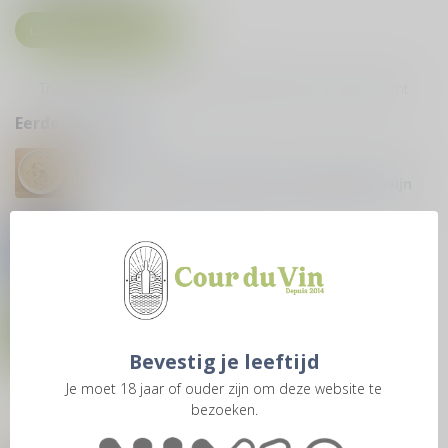
Laat een reactie achter
There are no comments yet, be the first one to comment
Eerder bekeken
16-03-2025
Lente in je glas: de magie van asperges & wijn
05-02-2025
Vacature Accountmanager
14-01-2025
Wat is Riesling?
Bevestig je leeftijd
Je moet 18 jaar of ouder zijn om deze website te
10-04-2024
bezoeken.
Wijn van de maand: Le Clandestin