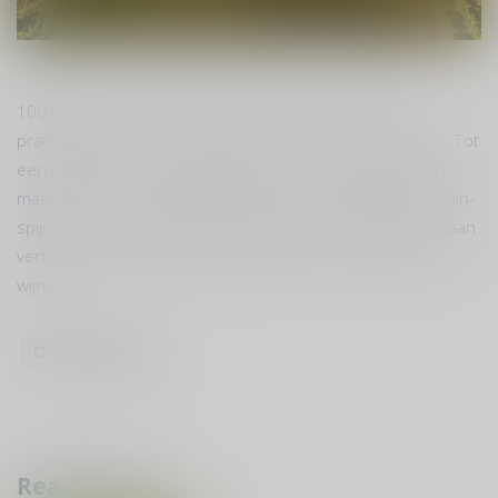
100% biologische wijn, produceert dit huis. Van een
prachtige, frisse en verassende rosé van culinair niveau. Tot
een rode wijn, die zich nog jaren verder kan ontwikkelen,
maar die nu ook volledig tot zijn recht komt bij de juiste wijn-
spijs combinatie. De komende tijd zullen we jullie meer gaan
vertellen over deze nieuwe wijnmaker en de bijzondere
wijnen.
Chateau la Calisse
Reacties (0)