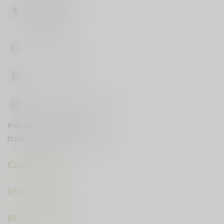
Vijfhuizenbaan 42
5133 NH Riel
Nederland
+31619398888
+31619398888
klantenservice@courduvin.nl
KVK nummer:
78503795
btw-nummer:
NL003349710B89
Categorieën
Informatie
Mijn account