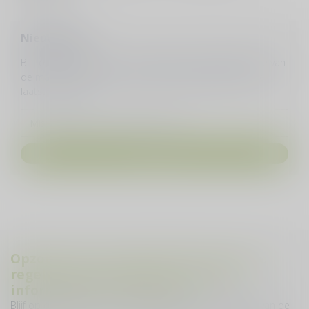
Nieuwsbrief
Blijf op de hoogte over onze laatste acties! Welke 28ste van
de maand sturen we je een nieuwe nieuwsbrief met de
laatste updates.
Aanmelden
Opzoek naar inspiratie? Wij sturen je
regelmatig reisverhalen, product
informatie en proeverijen
Blijf op de hoogte over onze laatste acties! Welke 28ste van de