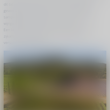
dit bezoek een bijzondere ervaring. Dat dit wijnhuis,
geweldige wijnen maakt, wisten we al nadat we enkele
samples hadden ontvangen om door te proeven. De
wijngaard zag er minstens zo spectaculair uit.
Een lange oprijlaan met kiezels en cipressen langs de
zijkant. Grote lavendel velden en daarachter de
verschillende wijngaarden.