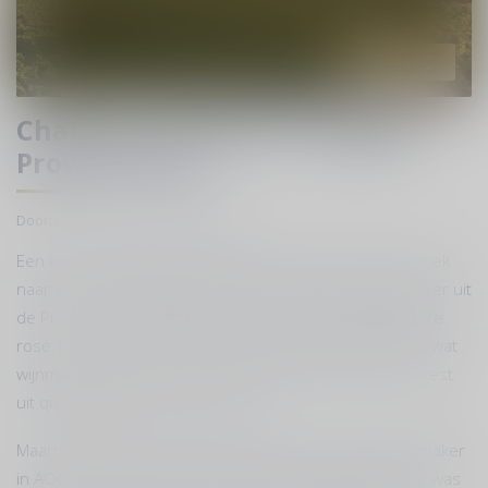
Delen
Chateau La Calisse Terugblik
Prowein 2022
Door
: Martin Fennema
Reacties
: 0
Een korte terugblik naar Prowein 2022. Wij waren op zoek
naar een nieuwe biologische of biodynamische wijnmaker uit
de Provence. En dan vooral op zoek naar een bijzondere
rosé, om toe te kunnen voegen aan ons portfolio. Heel wat
wijnmakers bezocht, maar 1 steeg absoluut boven de rest
uit qua kwaliteit en qua verhaal.
Maart 2023 waren we op bezoek bij deze nieuwe wijnmaker
in AOC Couteaux Varois en Provence. In alle opzichten was