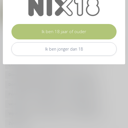
20-02-2024
Ontmoet onze wijnmaker: Domaine Romanin
Ik ben 18 jaar of ouder
Tags
Asperges
Biodynamisch
Biologisch
Chambord
Ik ben jonger dan 18
Champagne
Chardonnay
Chateau la Calisse
Chenin Blanc
Christelle Alias
Domaine Jean-Paul Schmitt
Domaine Romanin
Domaine Sainte Marie des Crozes
Infographic
Penny Black
Post House
Riesling
rood
vacature
Vinificatie
Wijn
Wijn maken
WijnProeven
Wijnproeverij
WK blindproeven
Zuid-Afrika