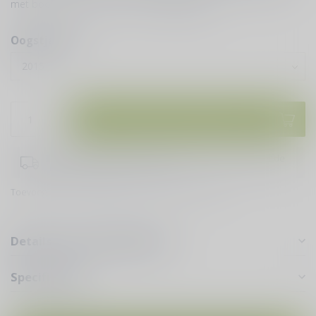
met boontjes, tomaat en olijven
Lees meer
.
Oogstjaren:
*
Toevoegen aan winkelwagen
Bestel je vóór 16:00 uur doen wij er alles aan om dezelfde
dag je bestelling te verzenden!
Toevoegen om te vergelijken
Deel dit product
Details voor puur genieten
Specificaties