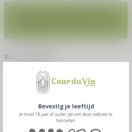
Heb je vragen over deze wijn of dit product?
Heb je hulp nodig bij het plaatsen van een bestelling? Aarzel
niet om contact op te nemen met onze
ondersteuningsafdeling via
klantenservice@courduvin.nl
of
+31 6 1938 8888
. W
Recent bekeken
Bevestig je leeftijd
Je moet 18 jaar of ouder zijn om deze website te
bezoeken.