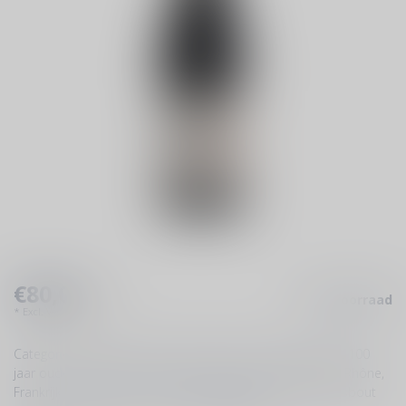
€80,00
Op voorraad
Incl. btw
* Excl.
Verzendkosten
Categorie: Complexe rode wijn in balans <br>Druivenras: 100
jaar oude Grenache <br>Gebied: Châteauneuf-du-Pape, Rhône,
Frankrijk <br>Drinken bij: Geroosterde Provençaalse lamsbout