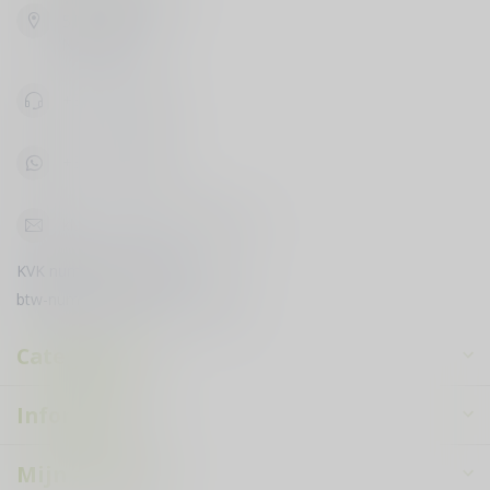
5133 NH Riel
Nederland
+31619398888
+31619398888
klantenservice@courduvin.nl
KVK nummer:
78503795
btw-nummer:
NL003349710B89
Categorieën
Informatie
Mijn account