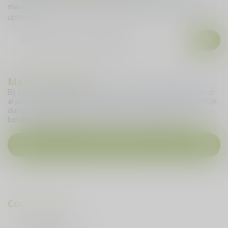
maand sturen we je een nieuwe nieuwsbrief met de laatste
updates.
Meer informatie
Bij Cour du Vin geven we je graag zo snel mogelijk antwoord op
al jouw vragen. Heb je een vraag over jouw online bestelling? Kijk
dan op deze pagina en vind meer informatie over bestellen,
betalen, levering, ruilen, retourneren en nog veel meer.
Contact
Cour du Vin
Vijfhuizenbaan 42