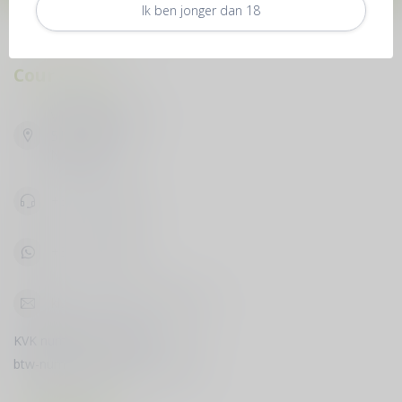
Ik ben jonger dan 18
Cour du Vin
Vijfhuizenbaan 42
5133 NH Riel
Nederland
+31619398888
+31619398888
klantenservice@courduvin.nl
KVK nummer:
78503795
btw-nummer:
NL003349710B89