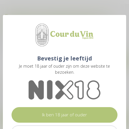
Opzoek naar inspiratie? Wij sturen je
regelmatig reisverhalen, product
informatie en proeverijen
Blijf op de hoogte over onze laatste acties! Welke 28ste van de
maand sturen we je een nieuwe nieuwsbrief met de laatste
updates.
Bevestig je leeftijd
Je moet 18 jaar of ouder zijn om deze website te
bezoeken.
Meer informatie
Bij Cour du Vin geven we je graag zo snel mogelijk antwoord op
al jouw vragen. Heb je een vraag over jouw online bestelling? Kijk
dan op deze pagina en vind meer informatie over bestellen,
betalen, levering, ruilen, retourneren en nog veel meer.
Ik ben 18 jaar of ouder
Contact