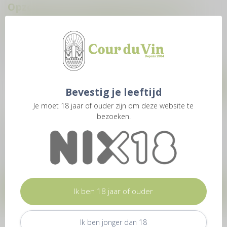
Opzoek naar inspiratie? Wij sturen je
regelmatig reisverhalen, product
informatie en proeverijen
Blijf op de hoogte over onze laatste acties! Welke 28ste van de
maand sturen we je een nieuwe nieuwsbrief met de laatste
updates.
Bevestig je leeftijd
Je moet 18 jaar of ouder zijn om deze website te
bezoeken.
Meer informatie
Bij Cour du Vin geven we je graag zo snel mogelijk antwoord op
al jouw vragen. Heb je een vraag over jouw online bestelling? Kijk
dan op deze pagina en vind meer informatie over bestellen,
betalen, levering, ruilen, retourneren en nog veel meer.
Contact
Ik ben 18 jaar of ouder
Ik ben jonger dan 18