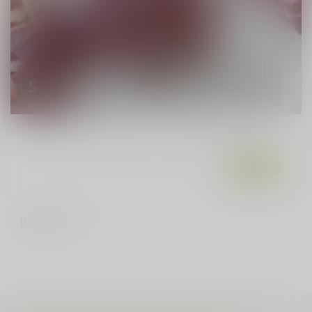
Salade biet met geitenkaas
Heerlijk om te combineren met sauvignon blanc....
Lees meer
Pagina
1
van 1