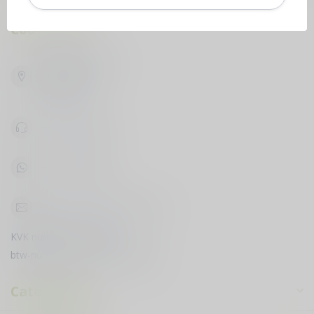
Cour du Vin
Vijfhuizenbaan 42
5133 NH Riel
Nederland
+31619398888
+31619398888
klantenservice@courduvin.nl
KVK nummer:
78503795
btw-nummer:
NL003349710B89
Categorieën