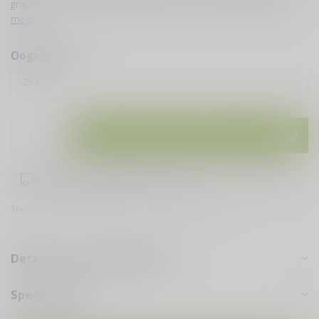
grapefruit en granaatappel, salade biet met geitenkaas
Lees
meer
.
Oogstjaren:
*
Toevoegen aan winkelwagen
Bestel je vóór 16:00 uur doen wij er alles aan om dezelfde
dag je bestelling te verzenden!
Toevoegen om te vergelijken
Deel dit product
Details voor puur genieten
Specificaties