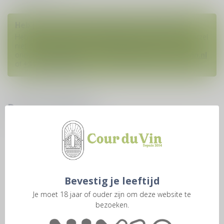
Heb je vragen over deze wijn of dit product?
Heb je hulp nodig bij het plaatsen van een bestelling? Aarzel
niet om contact op te nemen met onze
ondersteuningsafdeling via
klantenservice@courduvin.nl
of
+31 6 1938 8888
. W
Recent bekeken
Bevestig je leeftijd
Je moet 18 jaar of ouder zijn om deze website te
bezoeken.