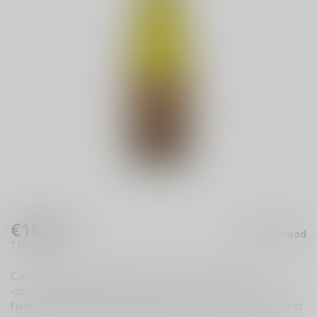
€18,50
Op voorraad
Incl. btw
* Excl.
Verzendkosten
Categorie: Droge, fruitige witte met een lange afdronk
<br>DRUIVENRAS: 100% sauvignon blanc <br>Gebied: Pouilly-
Fumé, Loire, Frankrijk <br>Drinken bij: Ceviche van zeeduivel met