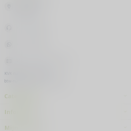
Vijfhuizenbaan 42
5133 NH Riel
Nederland
+31619398888
+31619398888
klantenservice@courduvin.nl
KVK nummer:
78503795
btw-nummer:
NL003349710B89
Categorieën
Informatie
Mijn account