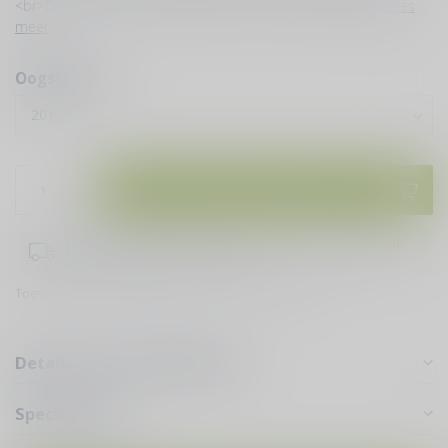
<br>Drinken bij: Tomaten gevuld met Provençaals gehakt
Lees
meer
.
Oogstjaren:
*
Toevoegen aan winkelwagen
Bestel je vóór 16:00 uur doen wij er alles aan om dezelfde
dag je bestelling te verzenden!
Toevoegen om te vergelijken
Deel dit product
Details voor puur genieten
Specificaties