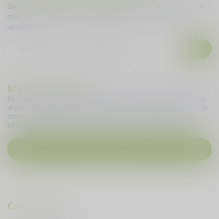
Blijf op de hoogte over onze laatste acties! Welke 28ste van de
maand sturen we je een nieuwe nieuwsbrief met de laatste
updates.
Meer informatie
Bij Cour du Vin geven we je graag zo snel mogelijk antwoord op
al jouw vragen. Heb je een vraag over jouw online bestelling? Kijk
dan op deze pagina en vind meer informatie over bestellen,
betalen, levering, ruilen, retourneren en nog veel meer.
Contact
Cour du Vin