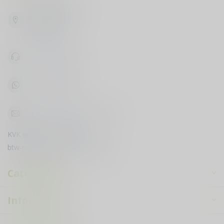
Vijfhuizenbaan 42
5133 NH Riel
Nederland
+31619398888
+31619398888
klantenservice@courduvin.nl
KVK nummer:
78503795
btw-nummer:
NL003349710B89
Categorieën
Informatie