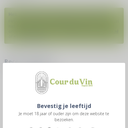
Heb je vragen over deze wijn of dit product?
Heb je hulp nodig bij het plaatsen van een bestelling? Aarzel
niet om contact op te nemen met onze
ondersteuningsafdeling via
klantenservice@courduvin.nl
of
+31 6 1938 8888
. W
Recent bekeken
Bevestig je leeftijd
Je moet 18 jaar of ouder zijn om deze website te
bezoeken.