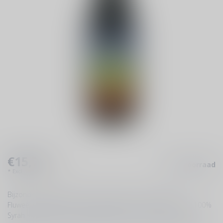
€15,75
Op voorraad
Incl. btw
* Excl.
Verzendkosten
Bijzonder: Biodynamisch zonder sulfiet <br>Categorie:
Fluweelachtige rode en licht gekruide wijn <br>Druivenras: 100%
Syrah <br>Gebied: Châteauneuf-du-Pape, Rhône, Frankrijk