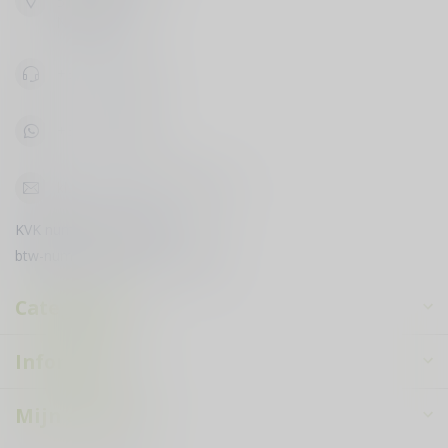
5133 NH Riel
Nederland
+31619398888
+31619398888
klantenservice@courduvin.nl
KVK nummer:
78503795
btw-nummer:
NL003349710B89
Categorieën
Informatie
Mijn account