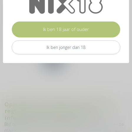
Bernard Fouquet - Le
Marigny - dessertwijn
Categorie : Wit, rijk, zoet en
krachtig <br>Druivenras:
Ik ben 18 jaar of ouder
Chenin Blanc <br>Gebied:...
€39,50
* Incl. btw Excl.
Verzendkosten
Ik ben jonger dan 18
Op voorraad
Opzoek naar inspiratie? Wij sturen je
regelmatig reisverhalen, product
informatie en proeverijen
Blijf op de hoogte over onze laatste acties! Welke 28ste van de
maand sturen we je een nieuwe nieuwsbrief met de laatste