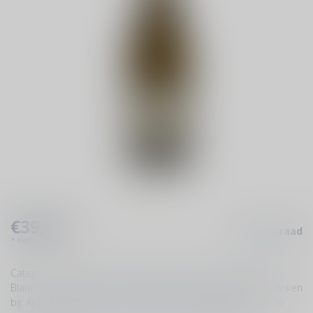
€39,50
Op voorraad
Incl. btw
* Excl.
Verzendkosten
Categorie : Wit, rijk, zoet en krachtig <br>Druivenras: Chenin
Blanc <br>Gebied: Vouvray, Touraine, Loire, Frankrijk <br>Drinken
bij: Appel mascarpone kruimel dessert, Speculaas-mandarijn