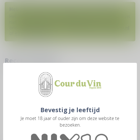
Heb je vragen over deze wijn of dit product?
Heb je hulp nodig bij het plaatsen van een bestelling? Aarzel
niet om contact op te nemen met onze
ondersteuningsafdeling via
klantenservice@courduvin.nl
of
+31 6 1938 8888
. W
Recent bekeken
Bevestig je leeftijd
Je moet 18 jaar of ouder zijn om deze website te
bezoeken.