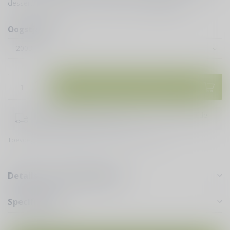
dessert, Mangomousse met passievrucht
Lees meer
.
Oogstjaren:
*
Toevoegen aan winkelwagen
Bestel je vóór 16:00 uur doen wij er alles aan om dezelfde
dag je bestelling te verzenden!
Toevoegen om te vergelijken
Deel dit product
Details voor puur genieten
Specificaties