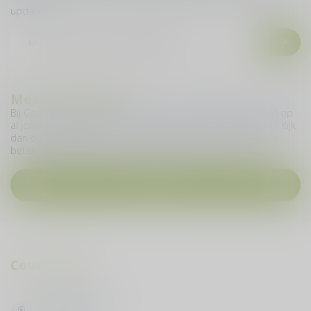
updates.
Meer informatie
Bij Cour du Vin geven we je graag zo snel mogelijk antwoord op
al jouw vragen. Heb je een vraag over jouw online bestelling? Kijk
dan op deze pagina en vind meer informatie over bestellen,
betalen, levering, ruilen, retourneren en nog veel meer.
Contact
Cour du Vin
Vijfhuizenbaan 42